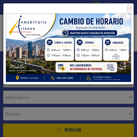
×
Consigne su propiedad
Zona Clientes
Tipo de inmueble
Municipios
Barrios
BUSCAR