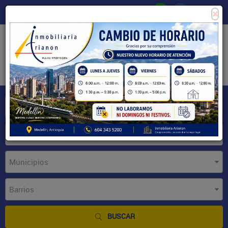
×
Consigne su propiedad
Zona Clientes
Tipo de inmueble
Municipios
Barrios
BUSCAR