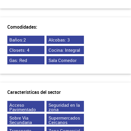
Comodidades:
Baños:2
Alcobas: 3
Closets: 4
Cocina: Integral
Gas: Red
Sala Comedor
Características del sector
Acceso
Seguridad en la
Pavimentado
zona
Sobre Via
Supermercados
Secundaria
Cercanos
Transporte
Zona Comercial