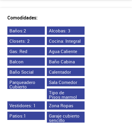
Comodidades:
Baños:2
Alcobas: 3
Closets: 2
Cocina: Integral
Gas: Red
Agua Caliente
Balcon
Baño Cabina
Baño Social
Calentador
Parqueadero
Sala Comedor
Cubierto
Tipo de
Pisos:marmol
Vestidores: 1
Zona Ropas
Patios:1
Garaje cubierto
sencillo