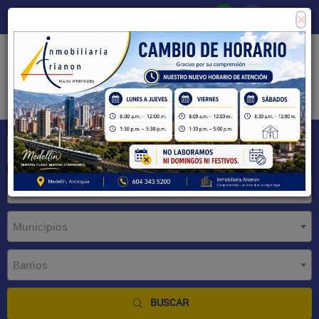
×
Consigne su propiedad
Zona Clientes
Tipo de inmueble
Municipios
Barrios
BUSCAR