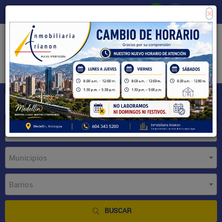
×
Consigne su propiedad
Zona Clientes
Tipo de inmueble
Municipios
Barrios
BUSCAR