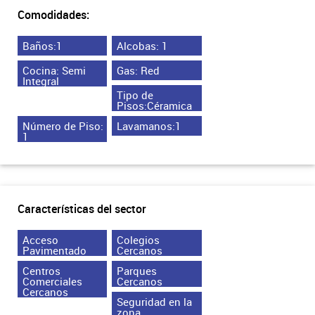
Comodidades:
Baños:1
Alcobas: 1
Cocina: Semi
Gas: Red
Integral
Tipo de
Pisos:Céramica
Número de Piso:
Lavamanos:1
1
Características del sector
Acceso
Colegios
Pavimentado
Cercanos
Centros
Parques
Comerciales
Cercanos
Cercanos
Seguridad en la
zona