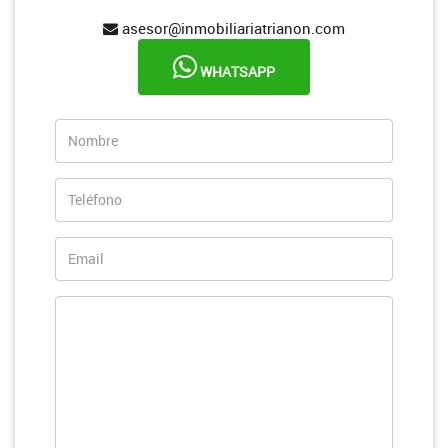
asesor@inmobiliariatrianon.com
WHATSAPP