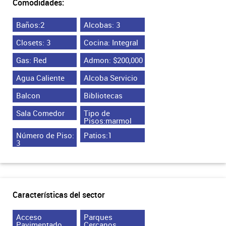
Comodidades:
Baños:2
Alcobas: 3
Closets: 3
Cocina: Integral
Gas: Red
Admon: $200,000
Agua Caliente
Alcoba Servicio
Balcon
Bibliotecas
Sala Comedor
Tipo de
Pisos:marmol
Número de Piso:
Patios:1
3
Características del sector
Acceso
Parques
Pavimentado
Cercanos